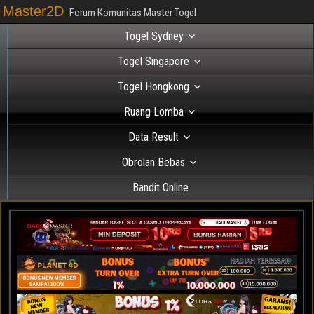
Master2D
Forum Komunitas Master Togel
Togel Sydney
Togel Singapore
Togel Hongkong
Ruang Lomba
Data Result
Obrolan Bebas
Bandit Online