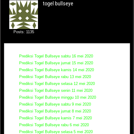
togel bullseye
Posts: 1135
Latest Posts by the Author
Prediksi Togel Bullseye sabtu 16 mei 2020
Prediksi Togel Bullseye jumat 15 mei 2020
Prediksi Togel Bullseye kamis 14 mei 2020
Prediksi Togel Bullseye rabu 13 mei 2020
Prediksi Togel Bullseye selasa 12 mei 2020
Prediksi Togel Bullseye senin 11 mei 2020
Prediksi Togel Bullseye minggu 10 mei 2020
Prediksi Togel Bullseye sabtu 9 mei 2020
Prediksi Togel Bullseye jumat 8 mei 2020
Prediksi Togel Bullseye kamis 7 mei 2020
Prediksi Togel Bullseye rabu 6 mei 2020
Prediksi Togel Bullseye selasa 5 mei 2020