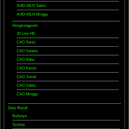
AI4D-40LN Sabtu
AI4D-40LN Minggu
Hongkongpools
30 Line HK
CAO Senin
CAO Selasa
CAO Rabu
CAO Kamis
CAO Jumat
CAO Sabtu
CAO Minggu
Data Result
Bullseye
Sydney