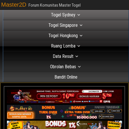
Master2D
Forum Komunitas Master Togel
Togel Sydney
Togel Singapore
Togel Hongkong
Ruang Lomba
Data Result
Obrolan Bebas
Bandit Online