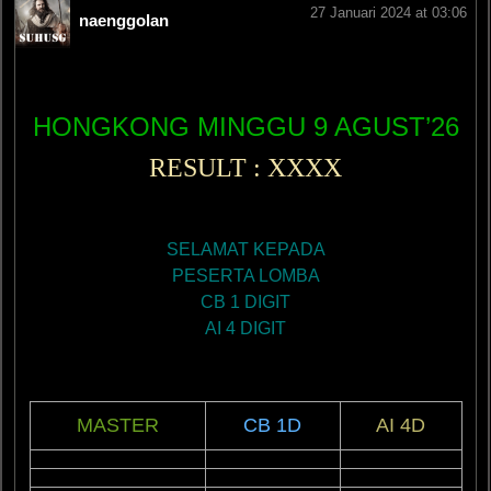
27 Januari 2024 at 03:06
naenggolan
HONGKONG MINGGU 9 AGUST’26
RESULT : XXXX
SELAMAT KEPADA
PESERTA LOMBA
CB 1 DIGIT
AI 4 DIGIT
MASTER
CB 1D
AI 4D