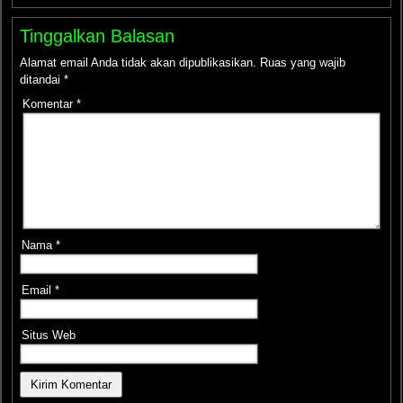
Tinggalkan Balasan
Alamat email Anda tidak akan dipublikasikan.
Ruas yang wajib
ditandai
*
Komentar
*
Nama
*
Email
*
Situs Web