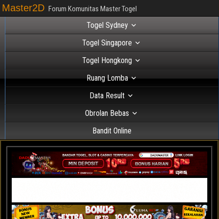
Master2D
Forum Komunitas Master Togel
Togel Sydney
Togel Singapore
Togel Hongkong
Ruang Lomba
Data Result
Obrolan Bebas
Bandit Online