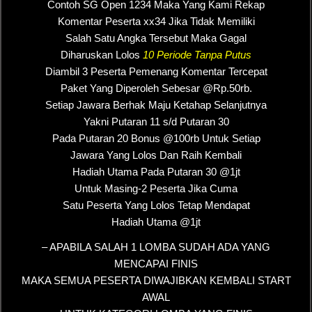
Contoh SG Open 1234 Maka Yang Kami Rekap
Komentar Peserta xx34 Jika Tidak Memiliki
Salah Satu Angka Tersebut Maka Gagal
Diharuskan Lolos
10 Periode Tanpa Putus
Diambil 3 Peserta Pemenang Komentar Tercepat
Paket Yang Diperoleh Sebesar @Rp.50rb.
Setiap Jawara Berhak Maju Ketahap Selanjutnya
Yakni Putaran 11 s/d Putaran 30
Pada Putaran 20 Bonus @100rb Untuk Setiap
Jawara Yang Lolos Dan Raih Kembali
Hadiah Utama Pada Putaran 30 @1jt
Untuk Masing-2 Peserta Jika Cuma
Satu Peserta Yang Lolos Tetap Mendapat
Hadiah Utama @1jt
– APABILA SALAH 1 LOMBA SUDAH ADA YANG
MENCAPAI FINIS
MAKA SEMUA PESERTA DIWAJIBKAN KEMBALI START
AWAL