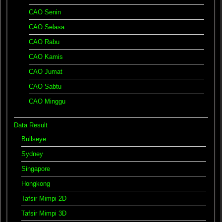
CAO Senin
CAO Selasa
CAO Rabu
CAO Kamis
CAO Jumat
CAO Sabtu
CAO Minggu
Data Result
Bullseye
Sydney
Singapore
Hongkong
Tafsir Mimpi 2D
Tafsir Mimpi 3D