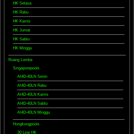
HK Selasa
HK Rabu
HK Kamis
HK Jumat
HK Sabtu
HK Minggu
Ruang Lomba
Singaporepools
AI4D-40LN Senin
AI4D-40LN Rabu
AI4D-40LN Kamis
AI4D-40LN Sabtu
AI4D-40LN Minggu
Hongkongpools
30 Line HK