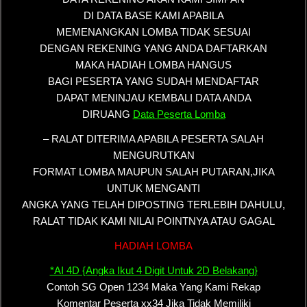
DI DATA BASE KAMI APABILA
MEMENANGKAN LOMBA TIDAK SESUAI
DENGAN REKENING YANG ANDA DAFTARKAN
MAKA HADIAH LOMBA HANGUS
BAGI PESERTA YANG SUDAH MENDAFTAR
DAPAT MENINJAU KEMBALI DATA ANDA
DIRUANG
Data Peserta Lomba
– RALAT DITERIMA APABILA PESERTA SALAH
MENGURUTKAN
FORMAT LOMBA MAUPUN SALAH PUTARAN,JIKA
UNTUK MENGANTI
ANGKA YANG TELAH DIPOSTING TERLEBIH DAHULU,
RALAT TIDAK KAMI NILAI POINTNYA ATAU GAGAL
HADIAH LOMBA
*AI 4D {Angka Ikut 4 Digit Untuk 2D Belakang}
Contoh SG Open 1234 Maka Yang Kami Rekap
Komentar Peserta xx34 Jika Tidak Memiliki