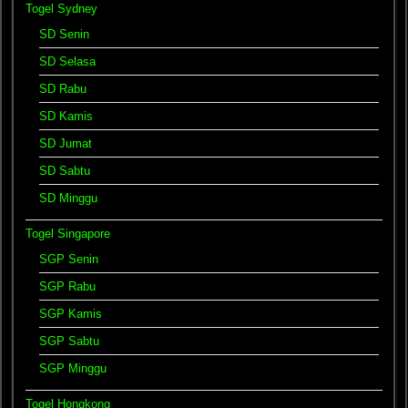
Togel Sydney
SD Senin
SD Selasa
SD Rabu
SD Kamis
SD Jumat
SD Sabtu
SD Minggu
Togel Singapore
SGP Senin
SGP Rabu
SGP Kamis
SGP Sabtu
SGP Minggu
Togel Hongkong