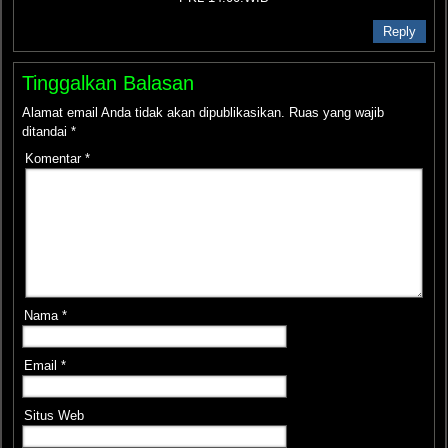
Reply
Tinggalkan Balasan
Alamat email Anda tidak akan dipublikasikan.
Ruas yang wajib
ditandai
*
Komentar
*
Nama
*
Email
*
Situs Web