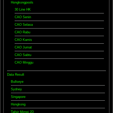
Hongkongpools
30 Line HK
CAO Senin
CAO Selasa
CAO Rabu
CAO Kamis
CAO Jumat
CAO Sabtu
CAO Minggu
Data Result
Bullseye
Sydney
Singapore
Hongkong
Tafsir Mimpi 2D