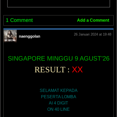
1 Comment
Add a Comment
26 Januari 2024 at 19:48
naenggolan
SINGAPORE MINGGU 9 AGUST’26
RESULT :
XX
SELAMAT KEPADA
PESERTA LOMBA
AI 4 DIGIT
ON 40 LINE