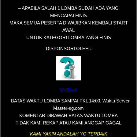
– APABILA SALAH 1 LOMBA SUDAH ADA YANG
MENCAPAI FINIS
MAKA SEMUA PESERTA DIWAJIBKAN KEMBALI START
AWAL
UNTUK KATEGORI LOMBA YANG FINIS
DISPONSORI OLEH :
Mr.Black
– BATAS WAKTU LOMBA SAMPAI PKL 14:00. Waktu Server
Master-sg.com
KOMENTAR DIBAWAH BATAS WAKTU LOMBA
TIDAK KAMI REKAP ATAU KAMI ANGGAP GAGAL
KAMI YAKIN ANDALAH YG TERBAIK