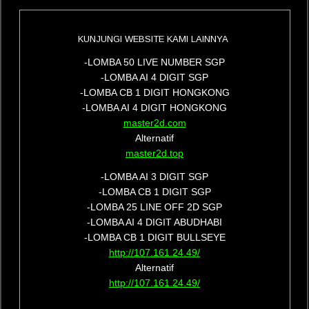
KUNJUNGI WEBSITE KAMI LAINNYA
-LOMBA 50 LIVE NUMBER SGP
-LOMBA AI 4 DIGIT SGP
-LOMBA CB 1 DIGIT HONGKONG
-LOMBA AI 4 DIGIT HONGKONG
master2d.com
Alternatif
master2d.top
-LOMBA AI 3 DIGIT SGP
-LOMBA CB 1 DIGIT SGP
-LOMBA 25 LINE OFF 2D SGP
-LOMBA AI 4 DIGIT ABUDHABI
-LOMBA CB 1 DIGIT BULLSEYE
http://107.161.24.49/
Alternatif
http://107.161.24.49/