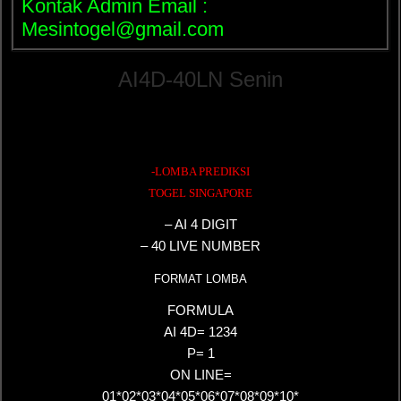
Kontak Admin Email :
Mesintogel@gmail.com
AI4D-40LN Senin
-LOMBA PREDIKSI
TOGEL SINGAPORE
– AI 4 DIGIT
– 40 LIVE NUMBER
FORMAT LOMBA
FORMULA
AI 4D= 1234
P= 1
ON LINE=
01*02*03*04*05*06*07*08*09*10*