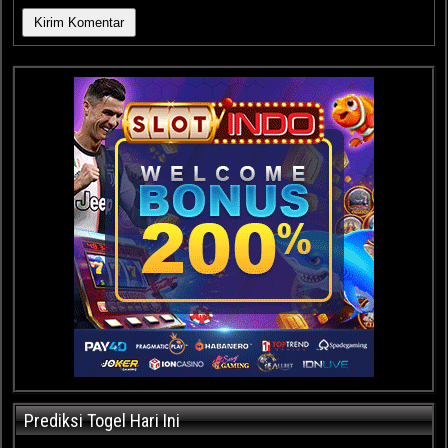
Prediksi Togel Hari Ini