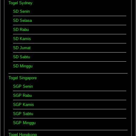
Togel Sydney
SD Senin
SD Selasa
SD Rabu
SD Kamis
SD Jumat
SD Sabtu
SD Minggu
Togel Singapore
SGP Senin
SGP Rabu
SGP Kamis
SGP Sabtu
SGP Minggu
Togel Hongkong