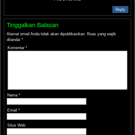
Reply
Tinggalkan Balasan
Alamat email Anda tidak akan dipublikasikan.
Ruas yang wajib
ditandai
*
Komentar
*
Nama
*
Email
*
Situs Web