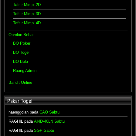
Tafsir Mimpi 2D
Tafsir Mimpi 3D
Tafsir Mimpi 4D
Obrolan Bebas
BO Poker
BO Togel
BO Bola
Ruang Admin
Bandit Online
Pakar Togel
naenggolan
pada
CAO Sabtu
RAGHIL
pada
AI4D-40LN Sabtu
RAGHIL
pada
SGP Sabtu