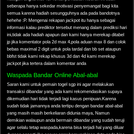
seberapa hanya sekedar motivasi penyemangat bagi kita
semua karena hadiah sesungguhnya ada pada bandotnya
hehehe :P. Mengenai rekapan jackpot itu hanya sebagai
informasi kalau prediktor tersebut menang dalam prediksi hari
ini,tidak ada hadiah apapun dan kami hanya merekap ditabel
jp jika komentator pola 2d max 4,pola aduan max 8 dan colok
bebas maximal 2 digit untuk pola tardal dan bb set ataupun
bbfst tidak kami rekap khusus 3d dan 4d kami merekap
jackpot jika tertera dalam komentar anda
Waspada Bandar Online Abal-abal
Saran kami untuk pemain
togel sgp
ini agar melakukan
transaksi dibandar yang ada kami rekomendasikan supaya
dikemudian hari tidak terjadi lagi kasus penipuan.Karena
sudah tidak jamannya anda tertipu dengan bandar abal-abal
yang masih masih berkeliaran didunia maya, Namun
demikian walaupun anda bermain dibandar yang sudah teruji
agar selalu tetap waspada,karena bisa terjadi hal yang diluar