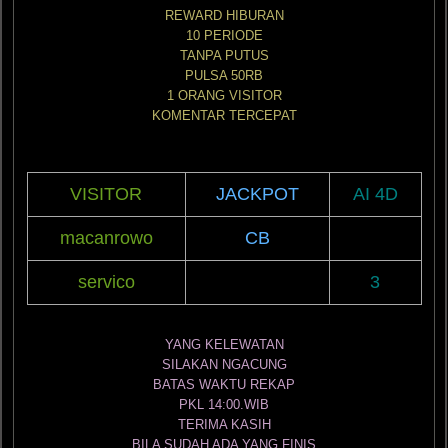
REWARD HIBURAN
10 PERIODE
TANPA PUTUS
PULSA 50RB
1 ORANG VISITOR
KOMENTAR TERCEPAT
VISITOR
JACKPOT
AI 4D
macanrowo
CB
servico
3
YANG KELEWATAN
SILAKAN NGACUNG
BATAS WAKTU REKAP
PKL 14:00.WIB
TERIMA KASIH
BILA SUDAH ADA YANG FINIS