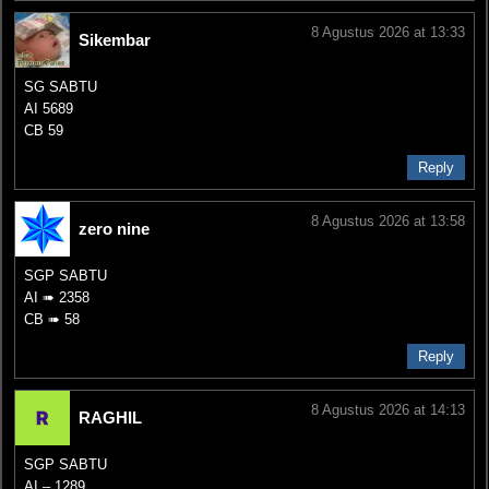
8 Agustus 2026 at 13:33
Sikembar
SG SABTU
AI 5689
CB 59
Reply
8 Agustus 2026 at 13:58
zero nine
SGP SABTU
AI ➠ 2358
CB ➠ 58
Reply
8 Agustus 2026 at 14:13
RAGHIL
SGP SABTU
AI – 1289