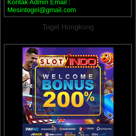
Kontak Admin Email :
Mesintogel@gmail.com
Togel Hongkong