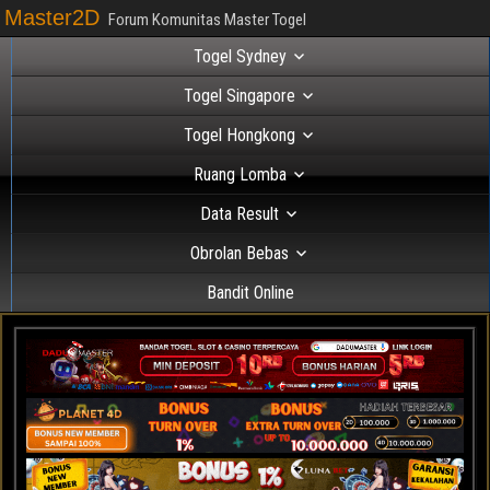
Master2D
Forum Komunitas Master Togel
Togel Sydney
Togel Singapore
Togel Hongkong
Ruang Lomba
Data Result
Obrolan Bebas
Bandit Online