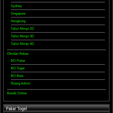
Sydney
Singapore
Hongkong
Tafsir Mimpi 2D
Tafsir Mimpi 3D
Tafsir Mimpi 4D
Obrolan Bebas
BO Poker
BO Togel
BO Bola
Ruang Admin
Bandit Online
Pakar Togel