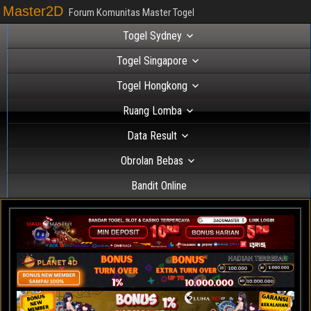
Master2D
Forum Komunitas Master Togel
Togel Sydney
Togel Singapore
Togel Hongkong
Ruang Lomba
Data Result
Obrolan Bebas
Bandit Online