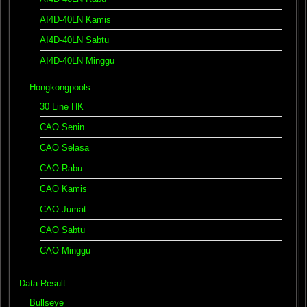
AI4D-40LN Kamis
AI4D-40LN Sabtu
AI4D-40LN Minggu
Hongkongpools
30 Line HK
CAO Senin
CAO Selasa
CAO Rabu
CAO Kamis
CAO Jumat
CAO Sabtu
CAO Minggu
Data Result
Bullseye