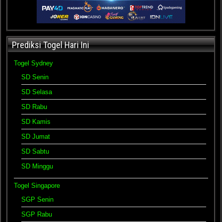
Prediksi Togel Hari Ini
Togel Sydney
SD Senin
SD Selasa
SD Rabu
SD Kamis
SD Jumat
SD Sabtu
SD Minggu
Togel Singapore
SGP Senin
SGP Rabu