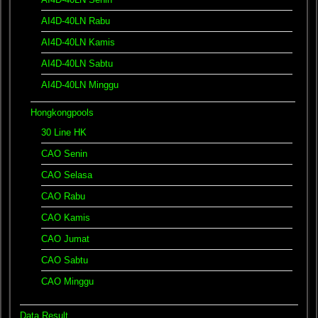
AI4D-40LN Rabu
AI4D-40LN Kamis
AI4D-40LN Sabtu
AI4D-40LN Minggu
Hongkongpools
30 Line HK
CAO Senin
CAO Selasa
CAO Rabu
CAO Kamis
CAO Jumat
CAO Sabtu
CAO Minggu
Data Result