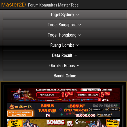
Master2D
Forum Komunitas Master Togel
Togel Sydney
Togel Singapore
Togel Hongkong
Ruang Lomba
Data Result
Obrolan Bebas
Bandit Online