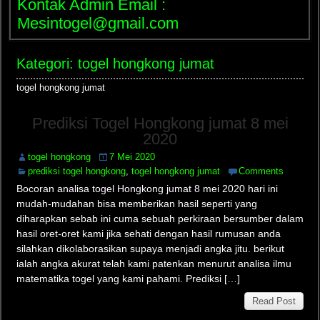
Kontak Admin Email :
Mesintogel@gmail.com
Kategori:
togel hongkong jumat
togel hongkong jumat
Prediksi Togel Hongkong jumat 8 mei
2020
togel hongkong
7 Mei 2020
prediksi togel hongkong
,
togel hongkong jumat
Comments
Bocoran analisa togel Hongkong jumat 8 mei 2020 hari ini
mudah-mudahan bisa memberikan hasil seperti yang
diharapkan sebab ini cuma sebuah perkiraan bersumber dalam
hasil oret-oret kami jika sehati dengan hasil rumusan anda
silahkan dikolaborasikan supaya menjadi angka jitu. berikut
ialah angka akurat telah kami patenkan menurut analisa ilmu
matematika togel yang kami pahami. Prediksi […]
Read Post