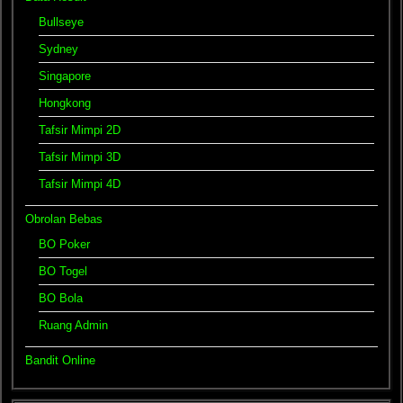
Bullseye
Sydney
Singapore
Hongkong
Tafsir Mimpi 2D
Tafsir Mimpi 3D
Tafsir Mimpi 4D
Obrolan Bebas
BO Poker
BO Togel
BO Bola
Ruang Admin
Bandit Online