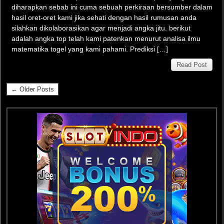
diharapkan sebab ini cuma sebuah perkiraan bersumber dalam
hasil oret-oret kami jika sehati dengan hasil rumusan anda
silahkan dikolaborasikan agar menjadi angka jitu. berikut
adalah angka top telah kami patenkan menurut analisa ilmu
matematika togel yang kami pahami. Prediksi […]
Read Post
← Older Posts