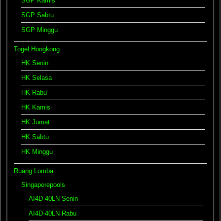
SGP Kamis
SGP Sabtu
SGP Minggu
Togel Hongkong
HK Senin
HK Selasa
HK Rabu
HK Kamis
HK Jumat
HK Sabtu
HK Minggu
Ruang Lomba
Singaporepools
AI4D-40LN Senin
AI4D-40LN Rabu