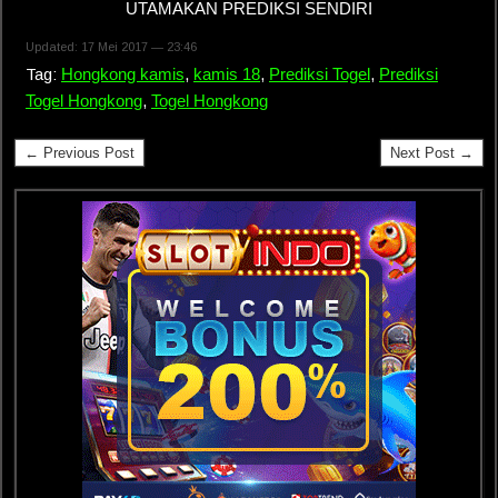
UTAMAKAN PREDIKSI SENDIRI
Updated: 17 Mei 2017 — 23:46
Tag:
Hongkong kamis
,
kamis 18
,
Prediksi Togel
,
Prediksi
Togel Hongkong
,
Togel Hongkong
← Previous Post
Next Post →