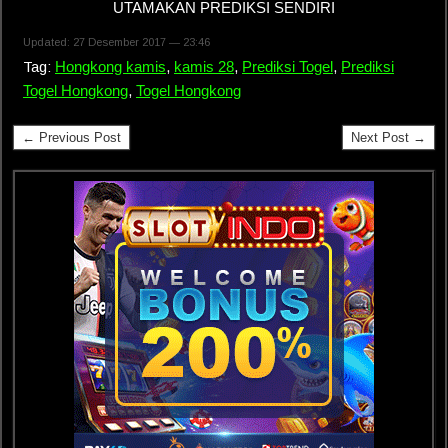
UTAMAKAN PREDIKSI SENDIRI
Updated: 27 Desember 2017 — 23:46
Tag:
Hongkong kamis
,
kamis 28
,
Prediksi Togel
,
Prediksi
Togel Hongkong
,
Togel Hongkong
← Previous Post
Next Post →