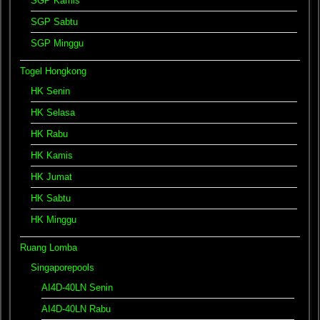
SGP Kamis
SGP Sabtu
SGP Minggu
Togel Hongkong
HK Senin
HK Selasa
HK Rabu
HK Kamis
HK Jumat
HK Sabtu
HK Minggu
Ruang Lomba
Singaporepools
AI4D-40LN Senin
AI4D-40LN Rabu