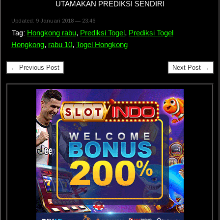
UTAMAKAN PREDIKSI SENDIRI
Updated: 9 Januari 2018 — 23:46
Tag:
Hongkong rabu
,
Prediksi Togel
,
Prediksi Togel
Hongkong
,
rabu 10
,
Togel Hongkong
← Previous Post
Next Post →