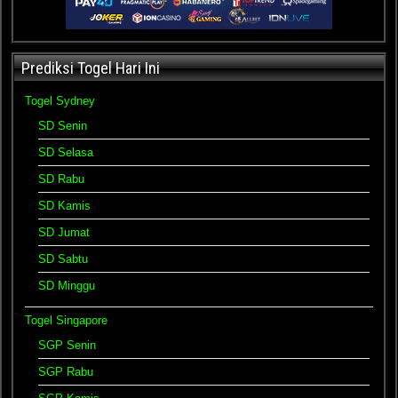
Prediksi Togel Hari Ini
Togel Sydney
SD Senin
SD Selasa
SD Rabu
SD Kamis
SD Jumat
SD Sabtu
SD Minggu
Togel Singapore
SGP Senin
SGP Rabu