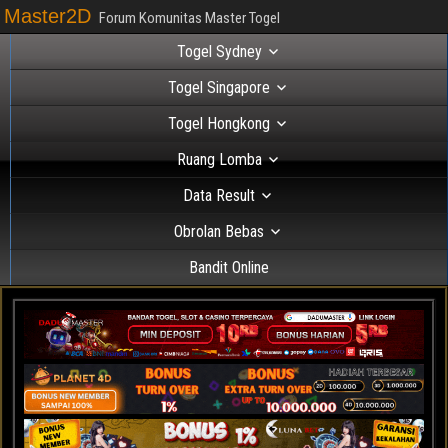
Master2D
Forum Komunitas Master Togel
Togel Sydney
Togel Singapore
Togel Hongkong
Ruang Lomba
Data Result
Obrolan Bebas
Bandit Online