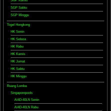
SGP Kamis
SGP Sabtu
SGP Minggu
Togel Hongkong
HK Senin
HK Selasa
HK Rabu
HK Kamis
HK Jumat
HK Sabtu
HK Minggu
Ruang Lomba
Singaporepools
AI4D-40LN Senin
AI4D-40LN Rabu