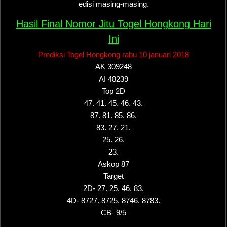
edisi masing-masing.
Hasil Final Nomor Jitu Togel Hongkong Hari
Ini
Prediksi Togel Hongkong rabu 10 januari 2018
AK 309248
AI 48239
Top 2D
47. 41. 45. 46. 43.
87. 81. 85. 86.
83. 27. 21.
25. 26.
23.
Askop 87
Target
2D- 27. 25. 46. 83.
4D- 8727. 8725. 8746. 8783.
CB- 9/5