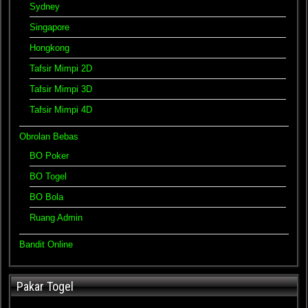
Sydney
Singapore
Hongkong
Tafsir Mimpi 2D
Tafsir Mimpi 3D
Tafsir Mimpi 4D
Obrolan Bebas
BO Poker
BO Togel
BO Bola
Ruang Admin
Bandit Online
Pakar Togel