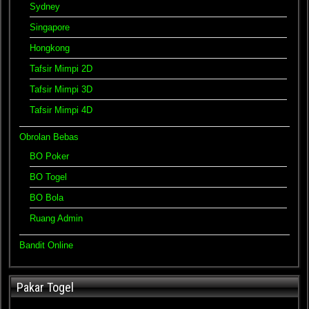
Sydney
Singapore
Hongkong
Tafsir Mimpi 2D
Tafsir Mimpi 3D
Tafsir Mimpi 4D
Obrolan Bebas
BO Poker
BO Togel
BO Bola
Ruang Admin
Bandit Online
Pakar Togel