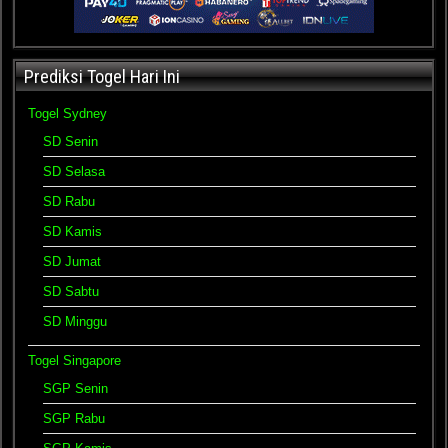
Prediksi Togel Hari Ini
Togel Sydney
SD Senin
SD Selasa
SD Rabu
SD Kamis
SD Jumat
SD Sabtu
SD Minggu
Togel Singapore
SGP Senin
SGP Rabu