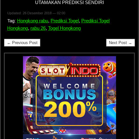
UTAMAKAN PREDIKSI SENDIRI
Updated: 26 Desember 2018 — 02:00
Tag:
Hongkong rabu
,
Prediksi Togel
,
Prediksi Togel
Hongkong
,
rabu 26
,
Togel Hongkong
← Previous Post
Next Post →