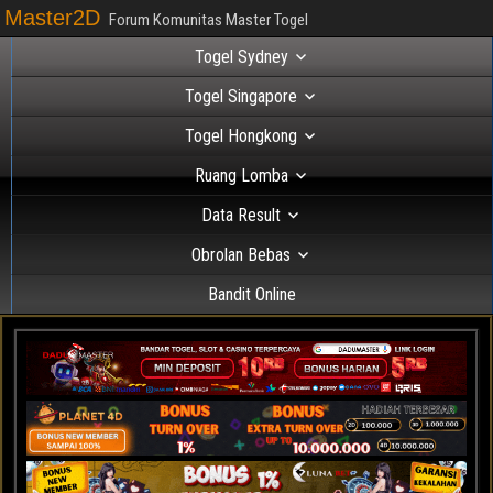
Master2D
Forum Komunitas Master Togel
Togel Sydney
Togel Singapore
Togel Hongkong
Ruang Lomba
Data Result
Obrolan Bebas
Bandit Online