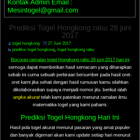
Kontak Admin Email :
Mesintogel@gmail.com
Prediksi Togel Hongkong rabu 28 juni
2017
togel hongkong
27 Juni 2017
prediksi togel hongkong
,
togel hongkong rabu
Bocoran ramalan togel Hongkong rabu 28 juni 2017 hari ini
semoga dapat memberikan hasil semacam yang diharapkan
sebab ini cuma sebuah perkiraan bersumber pada hasil oret-
oret kami jika sehati dengan hasil rumusan kamu silahkan
dikolaborasikan supaya menjadi nomor jitu. berikut ialah
angka akurat
telah kami patenkan menurut ramalan ilmu
matematika togel yang kami pahami.
Prediksi Togel Hongkong Hari Ini
Hasil pola togel akurat menurut pasaran yang amat populer
dan banyak digemari akan kami update setiap hari menurut