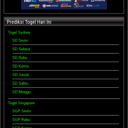
Prediksi Togel Hari Ini
Togel Sydney
SD Senin
SD Selasa
SD Rabu
SD Kamis
SD Jumat
SD Sabtu
SD Minggu
Togel Singapore
SGP Senin
SGP Rabu