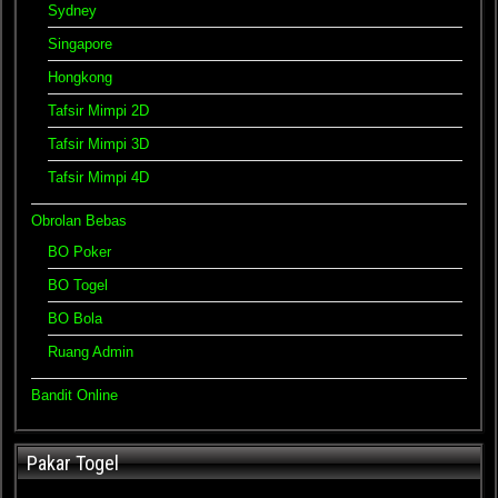
Sydney
Singapore
Hongkong
Tafsir Mimpi 2D
Tafsir Mimpi 3D
Tafsir Mimpi 4D
Obrolan Bebas
BO Poker
BO Togel
BO Bola
Ruang Admin
Bandit Online
Pakar Togel