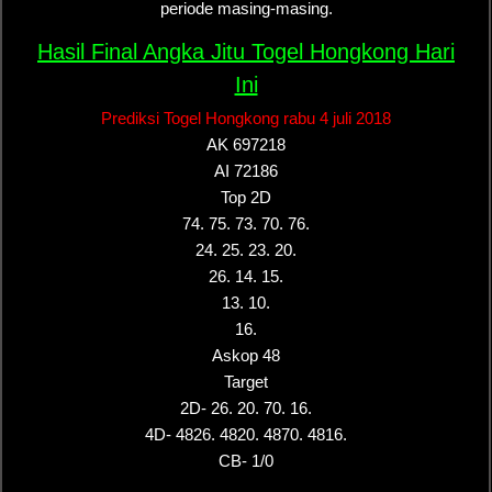
periode masing-masing.
Hasil Final Angka Jitu Togel Hongkong Hari
Ini
Prediksi Togel Hongkong rabu 4 juli 2018
AK 697218
AI 72186
Top 2D
74. 75. 73. 70. 76.
24. 25. 23. 20.
26. 14. 15.
13. 10.
16.
Askop 48
Target
2D- 26. 20. 70. 16.
4D- 4826. 4820. 4870. 4816.
CB- 1/0