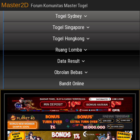
Master2D
Forum Komunitas Master Togel
Togel Sydney
Togel Singapore
Togel Hongkong
Ruang Lomba
Data Result
Obrolan Bebas
Bandit Online