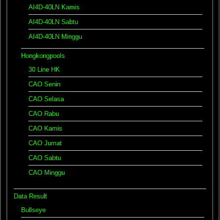
AI4D-40LN Kamis
AI4D-40LN Sabtu
AI4D-40LN Minggu
Hongkongpools
30 Line HK
CAO Senin
CAO Selasa
CAO Rabu
CAO Kamis
CAO Jumat
CAO Sabtu
CAO Minggu
Data Result
Bullseye