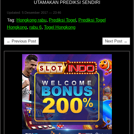
UTAMAKAN PREDIKSI SENDIRI
Updated: 5 Desember 2017 — 23:46
Tag:
Hongkong rabu
,
Prediksi Togel
,
Prediksi Togel
Hongkong
,
rabu 6
,
Togel Hongkong
← Previous Post
Next Post →