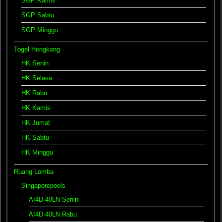
SGP Kamis
SGP Sabtu
SGP Minggu
Togel Hongkong
HK Senin
HK Selasa
HK Rabu
HK Kamis
HK Jumat
HK Sabtu
HK Minggu
Ruang Lomba
Singaporepools
AI4D-40LN Senin
AI4D-40LN Rabu