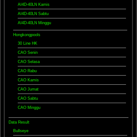
AI4D-40LN Kamis
AI4D-40LN Sabtu
AI4D-40LN Minggu
Hongkongpools
30 Line HK
CAO Senin
CAO Selasa
CAO Rabu
CAO Kamis
CAO Jumat
CAO Sabtu
CAO Minggu
Data Result
Bullseye