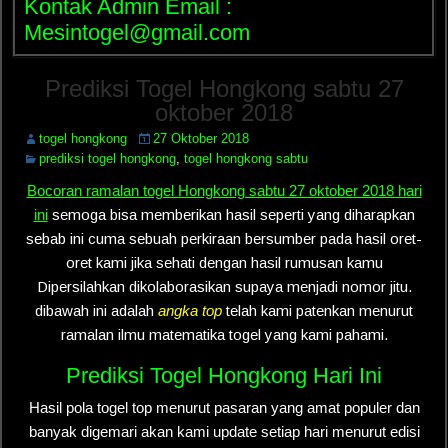
Kontak Admin Email :
Mesintogel@gmail.com
Prediksi Togel Hongkong sabtu 27
oktober 2018
togel hongkong
27 Oktober 2018
prediksi togel hongkong
,
togel hongkong sabtu
Bocoran ramalan togel Hongkong sabtu 27 oktober 2018 hari
ini
semoga bisa memberikan hasil seperti yang diharapkan
sebab ini cuma sebuah perkiraan bersumber pada hasil oret-
oret kami jika sehati dengan hasil rumusan kamu
Dipersilahkan dikolaborasikan supaya menjadi nomor jitu.
dibawah ini adalah
angka top
telah kami patenkan menurut
ramalan ilmu matematika togel yang kami pahami.
Prediksi Togel Hongkong Hari Ini
Hasil pola togel top menurut pasaran yang amat populer dan
banyak digemari akan kami update setiap hari menurut edisi