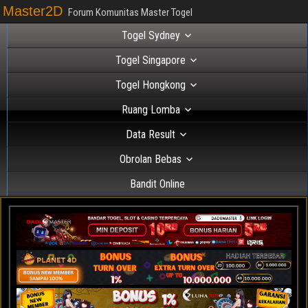
Master2D
Forum Komunitas Master Togel
Togel Sydney
Togel Singapore
Togel Hongkong
Ruang Lomba
Data Result
Obrolan Bebas
Bandit Online