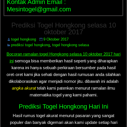
Kontak Admin Email :
Mesintogel@gmail.com
Prediksi Togel Hongkong selasa 10
oktober 2017
togel hongkong
9 Oktober 2017
prediksi togel hongkong
,
togel hongkong selasa
Bocoran ramalan togel Hongkong selasa 10 oktober 2017 hari
ini
semoga bisa memberikan hasil seperti yang diharapkan
karena ini hanya sebuah perkiraan bersumber pada hasil
oret-oret kami jika sehati dengan hasil rumusan anda silahkan
dikolaborasikan agar menjadi nomor jitu. dibawah ini adalah
angka akurat
telah kami patenkan menurut ramalan ilmu
matematika togel yang kami pahami.
Prediksi Togel Hongkong Hari Ini
Hasil rumus togel akurat menurut pasaran yang sangat
populer dan banyak digemari akan kami update setiap hari