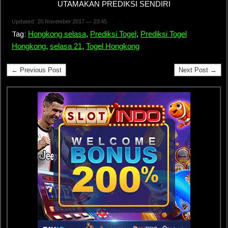
UTAMAKAN PREDIKSI SENDIRI
Updated: 20 November 2017 — 23:45
Tag:
Hongkong selasa
,
Prediksi Togel
,
Prediksi Togel
Hongkong
,
selasa 21
,
Togel Hongkong
← Previous Post
Next Post →