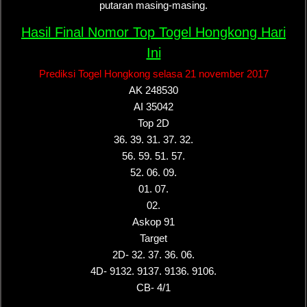
putaran masing-masing.
Hasil Final Nomor Top Togel Hongkong Hari
Ini
Prediksi Togel Hongkong selasa 21 november 2017
AK 248530
AI 35042
Top 2D
36. 39. 31. 37. 32.
56. 59. 51. 57.
52. 06. 09.
01. 07.
02.
Askop 91
Target
2D- 32. 37. 36. 06.
4D- 9132. 9137. 9136. 9106.
CB- 4/1