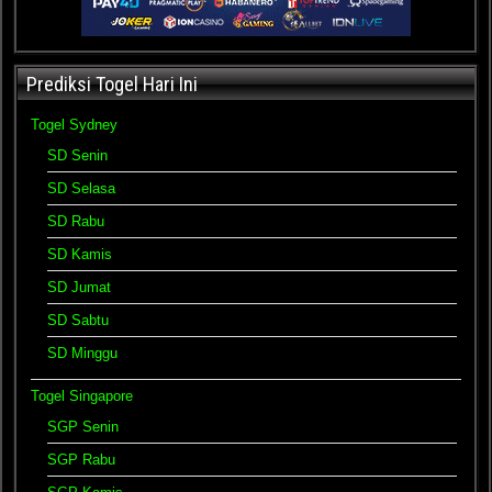
Prediksi Togel Hari Ini
Togel Sydney
SD Senin
SD Selasa
SD Rabu
SD Kamis
SD Jumat
SD Sabtu
SD Minggu
Togel Singapore
SGP Senin
SGP Rabu