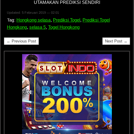
UTAMAKAN PREDIKSI SENDIRI
Updated: 5 Februari 2019 — 02:01
Tag:
Hongkong selasa
,
Prediksi Togel
,
Prediksi Togel
Hongkong
,
selasa 5
,
Togel Hongkong
← Previous Post
Next Post →