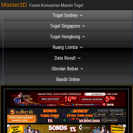
Master2D
Forum Komunitas Master Togel
Togel Sydney
Togel Singapore
Togel Hongkong
Ruang Lomba
Data Result
Obrolan Bebas
Bandit Online