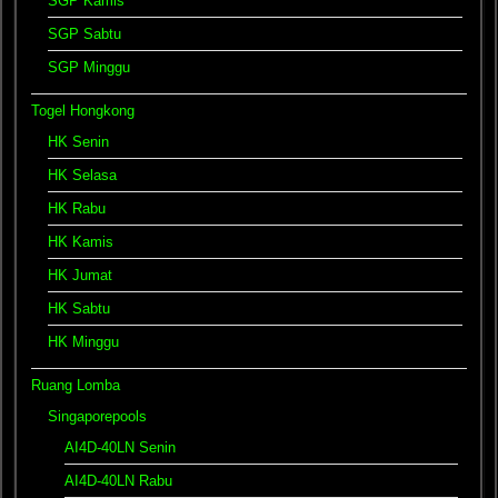
SGP Kamis
SGP Sabtu
SGP Minggu
Togel Hongkong
HK Senin
HK Selasa
HK Rabu
HK Kamis
HK Jumat
HK Sabtu
HK Minggu
Ruang Lomba
Singaporepools
AI4D-40LN Senin
AI4D-40LN Rabu