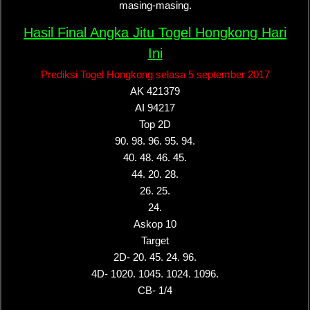
masing-masing.
Hasil Final Angka Jitu Togel Hongkong Hari
Ini
Prediksi Togel Hongkong selasa 5 september 2017
AK 421379
AI 94217
Top 2D
90. 98. 96. 95. 94.
40. 48. 46. 45.
44. 20. 28.
26. 25.
24.
Askop 10
Target
2D- 20. 45. 24. 96.
4D- 1020. 1045. 1024. 1096.
CB- 1/4