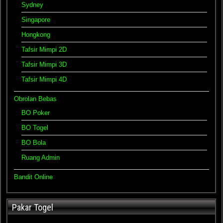
Sydney
Singapore
Hongkong
Tafsir Mimpi 2D
Tafsir Mimpi 3D
Tafsir Mimpi 4D
Obrolan Bebas
BO Poker
BO Togel
BO Bola
Ruang Admin
Bandit Online
Pakar Togel