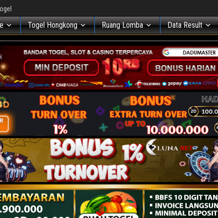
ogel
re
Togel Hongkong
Ruang Lomba
Data Result