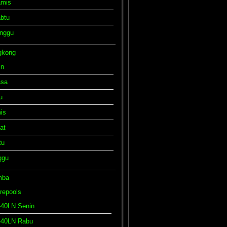
mis
btu
nggu
gkong
in
asa
u
is
at
tu
ggu
mba
repools
-40LN Senin
-40LN Rabu