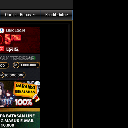
Obrolan Bebas
Bandit Online