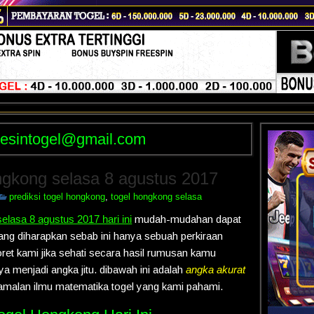
Mesintogel@gmail.com
ngkong selasa 8 agustus 2017
prediksi togel hongkong
,
togel hongkong selasa
lasa 8 agustus 2017 hari ini
mudah-mudahan dapat
g diharapkan sebab ini hanya sebuah perkiraan
ret kami jika sehati secara hasil rumusan kamu
a menjadi angka jitu. dibawah ini adalah
angka akurat
ramalan ilmu matematika togel yang kami pahami.