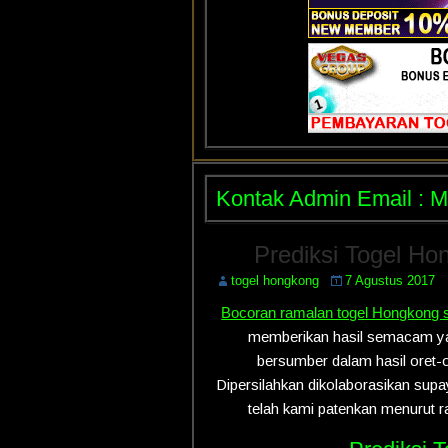
Kontak Admin Email : 
Prediksi Togel Ho
togel hongkong
7 Agustus 2017
Bocoran ramalan togel Hongkong se
memberikan hasil semacam yan
bersumber dalam hasil oret-o
Dipersilahkan dikolaborasikan supay
telah kami patenkan menurut 