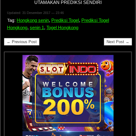
UTAMAKAN PREDIKSI SENDIRI
Updated: 31 Desember 2017 — 23:46
Tag:
Hongkong senin
,
Prediksi Togel
,
Prediksi Togel
Hongkong
,
senin 1
,
Togel Hongkong
← Previous Post
Next Post →