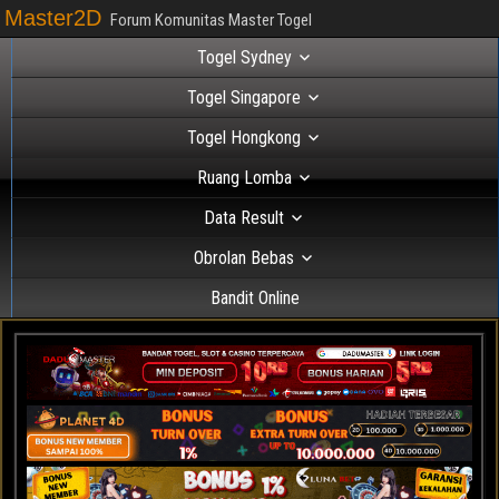
Master2D
Forum Komunitas Master Togel
Togel Sydney
Togel Singapore
Togel Hongkong
Ruang Lomba
Data Result
Obrolan Bebas
Bandit Online