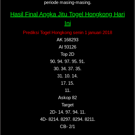
periode masing-masing.
Hasil Final Angka Jitu Togel Hongkong Hari
Ini
Prediksi Togel Hongkong senin 1 januari 2018
AK 168293
AI 93126
Top 2D
90. 94. 97. 95. 91.
30. 34. 37. 35.
31. 10. 14.
17. 15.
11.
Askop 82
Target
2D- 14. 97. 94. 11.
4D- 8214. 8297. 8294. 8211.
CB- 2/1