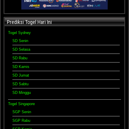
Prediksi Togel Hari Ini
Togel Sydney
SD Senin
SD Selasa
SD Rabu
SD Kamis
SD Jumat
SD Sabtu
SD Minggu
Togel Singapore
SGP Senin
SGP Rabu