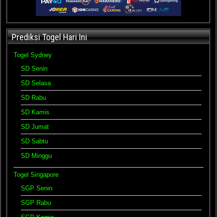
Prediksi Togel Hari Ini
Togel Sydney
SD Senin
SD Selasa
SD Rabu
SD Kamis
SD Jumat
SD Sabtu
SD Minggu
Togel Singapore
SGP Senin
SGP Rabu