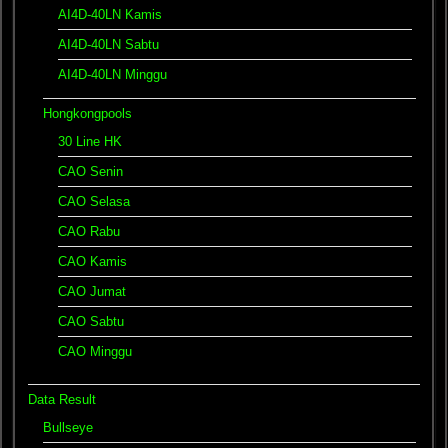
AI4D-40LN Kamis
AI4D-40LN Sabtu
AI4D-40LN Minggu
Hongkongpools
30 Line HK
CAO Senin
CAO Selasa
CAO Rabu
CAO Kamis
CAO Jumat
CAO Sabtu
CAO Minggu
Data Result
Bullseye