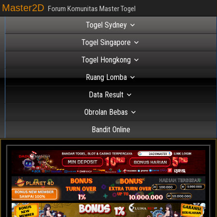
Master2D
Forum Komunitas Master Togel
Togel Sydney
Togel Singapore
Togel Hongkong
Ruang Lomba
Data Result
Obrolan Bebas
Bandit Online