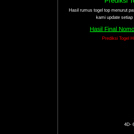
Prediksi T
Hasil rumus togel top menurut p
kami update setiap
Hasil Final Nomo
Prediksi Togel 
4D- 