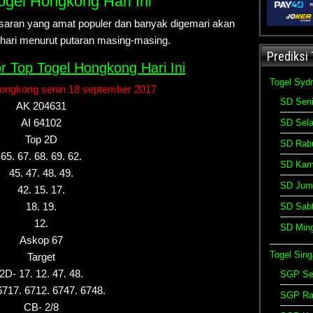
ogel Hongkong Hari Ini
asaran yang amat populer dan banyak digemari akan
 hari menurut putaran masing-masing.
Prediksi 
r Top Togel Hongkong Hari Ini
Togel Syd
Hongkong senin 18 september 2017
SD Sen
AK 204631
AI 64102
SD Sel
Top 2D
SD Rab
65. 67. 68. 69. 62.
SD Kam
45. 47. 48. 49.
SD Jum
42. 15. 17.
18. 19.
SD Sab
12.
SD Min
Askop 67
Togel Sing
Target
2D- 17. 12. 47. 48.
SGP Se
6717. 6712. 6747. 6748.
SGP Ra
CB- 2/8