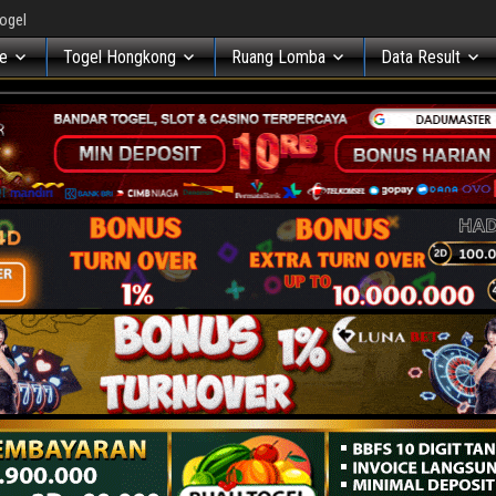
ogel
re
Togel Hongkong
Ruang Lomba
Data Result