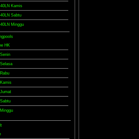
-40LN Kamis
-40LN Sabtu
-40LN Minggu
ngpools
ne HK
Senin
Selasa
Rabu
Kamis
Jumat
Sabtu
Minggu
t
e