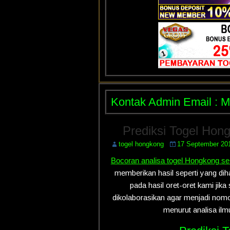
Kontak Admin Email : 
Prediksi Togel Hon
togel hongkong
17 September 20
Bocoran analisa togel Hongkong sen
memberikan hasil seperti yang di
pada hasil oret-oret kami jik
dikolaborasikan agar menjadi nomor 
menurut analisa il