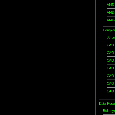
AI4D
AI4D
AI4D
Hongko
30 Li
CAO 
CAO 
CAO 
CAO 
CAO 
CAO 
CAO 
Data Resul
Bullsey