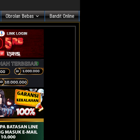
Obrolan Bebas
Bandit Online