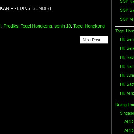
SGP Ka
KAN PREDIKSI SENDIRI
SGP Sa
SGP Mi
l
,
Prediksi Togel Hongkong
,
senin 18
,
Togel Hongkong
Togel Hon
HK Sen
Next Post →
HK Sel
HK Rab
HK Kam
HK Jum
HK Sab
HK Min
Ruang Lo
Singapo
AI4D
AI4D