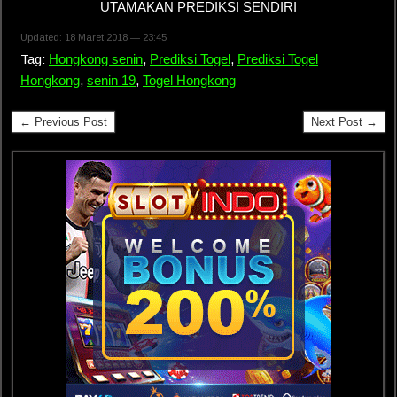
UTAMAKAN PREDIKSI SENDIRI
Updated: 18 Maret 2018 — 23:45
Tag:
Hongkong senin
,
Prediksi Togel
,
Prediksi Togel
Hongkong
,
senin 19
,
Togel Hongkong
← Previous Post
Next Post →