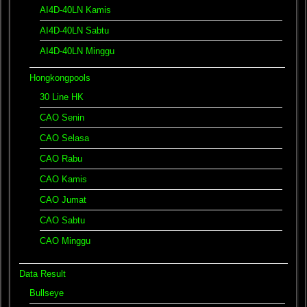
AI4D-40LN Kamis
AI4D-40LN Sabtu
AI4D-40LN Minggu
Hongkongpools
30 Line HK
CAO Senin
CAO Selasa
CAO Rabu
CAO Kamis
CAO Jumat
CAO Sabtu
CAO Minggu
Data Result
Bullseye