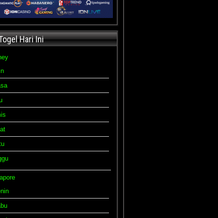
Togel Hari Ini
ney
in
asa
u
is
at
tu
ggu
apore
nin
bu