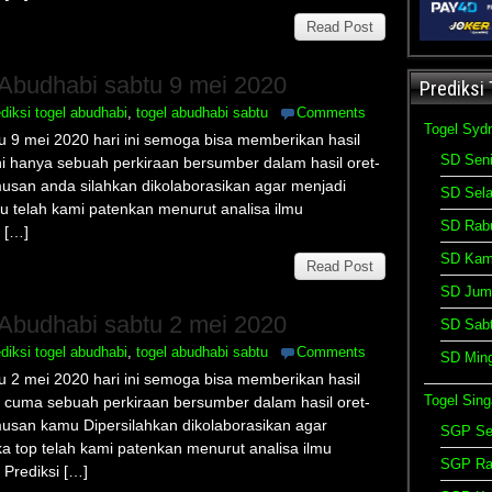
Read Post
 Abudhabi sabtu 9 mei 2020
Prediksi 
ediksi togel abudhabi
,
togel abudhabi sabtu
Comments
Togel Syd
u 9 mei 2020 hari ini semoga bisa memberikan hasil
SD Sen
 hanya sebuah perkiraan bersumber dalam hasil oret-
umusan anda silahkan dikolaborasikan agar menjadi
SD Sel
itu telah kami patenkan menurut analisa ilmu
SD Rab
 […]
SD Kam
Read Post
SD Jum
 Abudhabi sabtu 2 mei 2020
SD Sab
ediksi togel abudhabi
,
togel abudhabi sabtu
Comments
SD Min
u 2 mei 2020 hari ini semoga bisa memberikan hasil
Togel Sing
 cuma sebuah perkiraan bersumber dalam hasil oret-
rumusan kamu Dipersilahkan dikolaborasikan agar
SGP Se
gka top telah kami patenkan menurut analisa ilmu
SGP Ra
 Prediksi […]