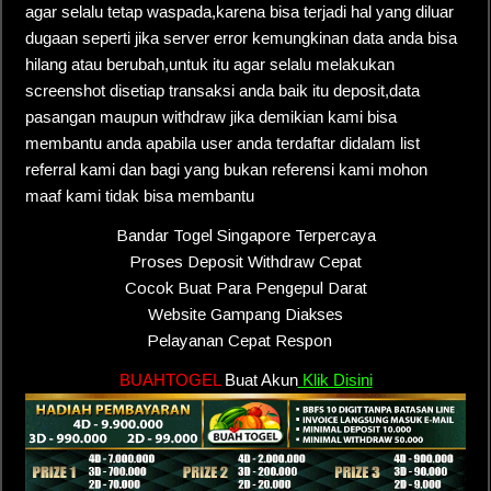
agar selalu tetap waspada,karena bisa terjadi hal yang diluar
dugaan seperti jika server error kemungkinan data anda bisa
hilang atau berubah,untuk itu agar selalu melakukan
screenshot disetiap transaksi anda baik itu deposit,data
pasangan maupun withdraw jika demikian kami bisa
membantu anda apabila user anda terdaftar didalam list
referral kami dan bagi yang bukan referensi kami mohon
maaf kami tidak bisa membantu
Bandar Togel Singapore Terpercaya
Proses Deposit Withdraw Cepat
Cocok Buat Para Pengepul Darat
Website Gampang Diakses
Pelayanan Cepat Respon
BUAHTOGEL
Buat Akun
Klik Disini