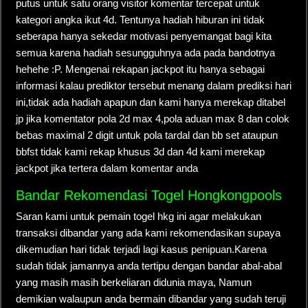
putus untuk satu orang visitor komentar tercepat untuk
kategori
angka ikut 4d
. Tentunya hadiah hiburan ini tidak
seberapa hanya sekedar motivasi penyemangat bagi kita
semua karena hadiah sesungguhnya ada pada bandotnya
hehehe :P. Mengenai rekapan jackpot itu hanya sebagai
informasi kalau prediktor tersebut menang dalam prediksi hari
ini,tidak ada hadiah apapun dan kami hanya merekap ditabel
jp jika komentator pola 2d max 4,pola aduan max 8 dan colok
bebas maximal 2 digit untuk pola tardal dan bb set ataupun
bbfst tidak kami rekap khusus 3d dan 4d kami merekap
jackpot jika tertera dalam komentar anda
Bandar Rekomendasi Togel Hongkongpools
Saran kami untuk pemain
togel hkg
ini agar melakukan
transaksi dibandar yang ada kami rekomendasikan supaya
dikemudian hari tidak terjadi lagi kasus penipuan.Karena
sudah tidak jamannya anda tertipu dengan bandar abal-abal
yang masih masih berkeliaran didunia maya, Namun
demikian walaupun anda bermain dibandar yang sudah teruji