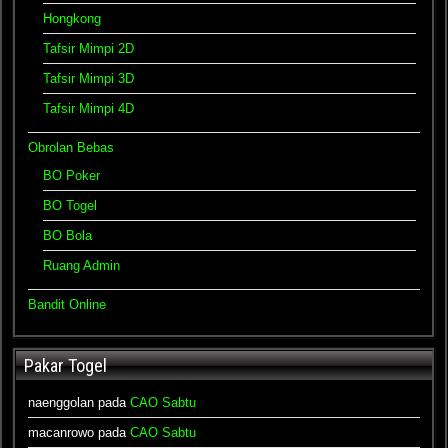
Hongkong
Tafsir Mimpi 2D
Tafsir Mimpi 3D
Tafsir Mimpi 4D
Obrolan Bebas
BO Poker
BO Togel
BO Bola
Ruang Admin
Bandit Online
Pakar Togel
naenggolan
pada
CAO Sabtu
macanrowo
pada
CAO Sabtu