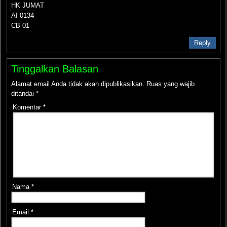
HK JUMAT
AI 0134
CB 01
Reply
Tinggalkan Balasan
Alamat email Anda tidak akan dipublikasikan.
Ruas yang wajib
ditandai
*
Komentar
*
Nama
*
Email
*