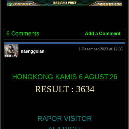
6 Comments
Add a Comment
1 Desember 2023 at 12:05
naenggolan
HONGKONG KAMIS 6 AGUST’26
RESULT : 3634
RAPOR VISITOR