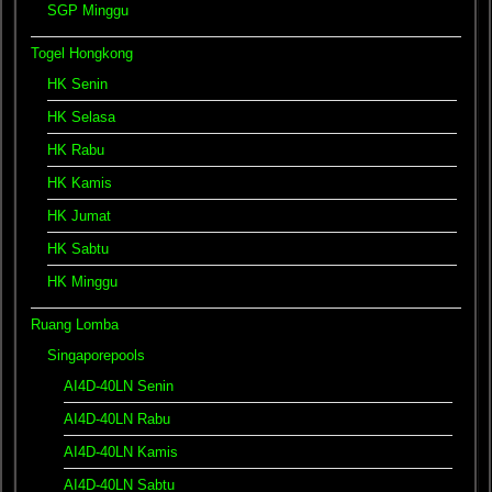
SGP Minggu
Togel Hongkong
HK Senin
HK Selasa
HK Rabu
HK Kamis
HK Jumat
HK Sabtu
HK Minggu
Ruang Lomba
Singaporepools
AI4D-40LN Senin
AI4D-40LN Rabu
AI4D-40LN Kamis
AI4D-40LN Sabtu