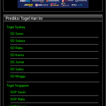
Prediksi Togel Hari Ini
Togel Sydney
SD Senin
SD Selasa
SD Rabu
SD Kamis
SD Jumat
SD Sabtu
SD Minggu
Togel Singapore
SGP Senin
SGP Rabu