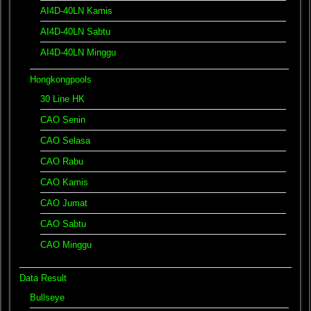
AI4D-40LN Kamis
AI4D-40LN Sabtu
AI4D-40LN Minggu
Hongkongpools
30 Line HK
CAO Senin
CAO Selasa
CAO Rabu
CAO Kamis
CAO Jumat
CAO Sabtu
CAO Minggu
Data Result
Bullseye