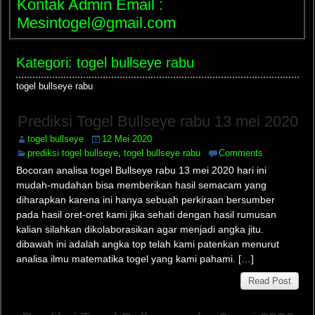
Kontak Admin Email :
Mesintogel@gmail.com
Kategori:
togel bullseye rabu
togel bullseye rabu
Prediksi Togel Bullseye rabu 13 mei 2020
togel bullseye
12 Mei 2020
prediksi togel bullseye
,
togel bullseye rabu
Comments
Bocoran analisa togel Bullseye rabu 13 mei 2020 hari ini
mudah-mudahan bisa memberikan hasil semacam yang
diharapkan karena ini hanya sebuah perkiraan bersumber
pada hasil oret-oret kami jika sehati dengan hasil rumusan
kalian silahkan dikolaborasikan agar menjadi angka jitu.
dibawah ini adalah angka top telah kami patenkan menurut
analisa ilmu matematika togel yang kami pahami. […]
Read Post