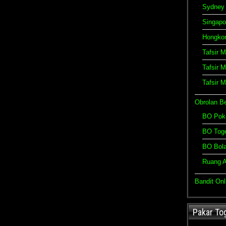
Sydney
Singapo
Hongko
Tafsir 
Tafsir 
Tafsir 
Obrolan B
BO Pok
BO Toge
BO Bol
Ruang 
Bandit Onl
Pakar To