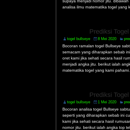
supaya menjadi nomor jitu. dibawah 
analisa ilmu matematika togel yang 
Prediksi Togel
togel bullseye
8 Mei 2020
pre
Bocoran ramalan togel Bullseye sabt
semacam yang diharapkan sebab ini
oret kami jika sehati secara hasil r
menjadi angka jitu. berikut ialah an
matematika togel yang kami pahami.
Prediksi Togel
togel bullseye
1 Mei 2020
pre
Bocoran analisa togel Bullseye sabt
seperti yang diharapkan sebab ini c
kami jika sehati secara hasil rumus
nomor jitu. berikut ialah angka top 