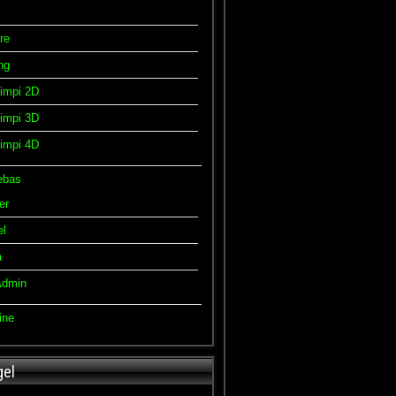
re
ng
Mimpi 2D
Mimpi 3D
Mimpi 4D
ebas
er
l
a
Admin
ine
gel