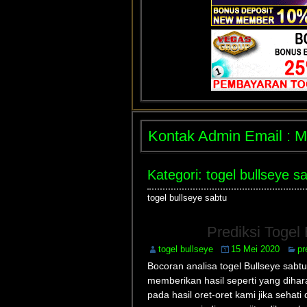
Kontak Admin Email : 
Kategori:
togel bullseye s
togel bullseye sabtu
Prediksi Togel
togel bullseye
15 Mei 2020
pr
Bocoran analisa togel Bullseye sabt
memberikan hasil seperti yang diha
pada hasil oret-oret kami jika sehat