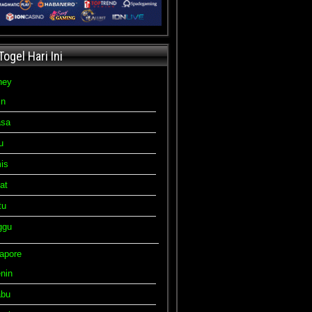
Togel Hari Ini
ney
in
asa
u
is
at
tu
ggu
apore
nin
bu