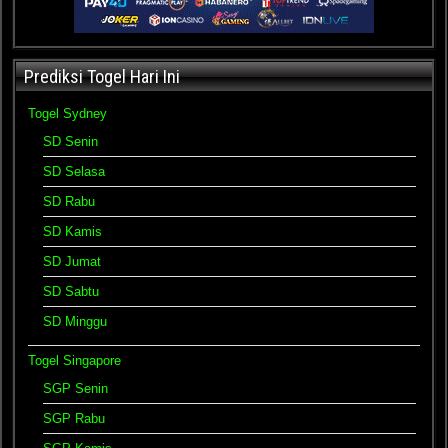
Prediksi Togel Hari Ini
Togel Sydney
SD Senin
SD Selasa
SD Rabu
SD Kamis
SD Jumat
SD Sabtu
SD Minggu
Togel Singapore
SGP Senin
SGP Rabu