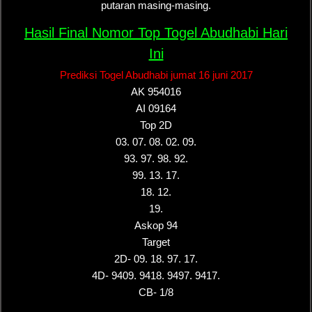
putaran masing-masing.
Hasil Final Nomor Top Togel Abudhabi Hari
Ini
Prediksi Togel Abudhabi jumat 16 juni 2017
AK 954016
AI 09164
Top 2D
03. 07. 08. 02. 09.
93. 97. 98. 92.
99. 13. 17.
18. 12.
19.
Askop 94
Target
2D- 09. 18. 97. 17.
4D- 9409. 9418. 9497. 9417.
CB- 1/8