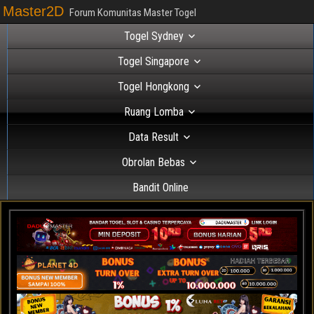
Master2D
Forum Komunitas Master Togel
Togel Sydney
Togel Singapore
Togel Hongkong
Ruang Lomba
Data Result
Obrolan Bebas
Bandit Online