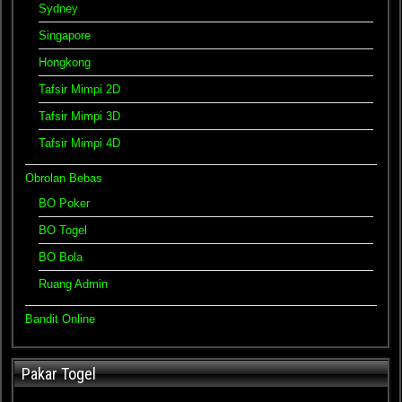
Sydney
Singapore
Hongkong
Tafsir Mimpi 2D
Tafsir Mimpi 3D
Tafsir Mimpi 4D
Obrolan Bebas
BO Poker
BO Togel
BO Bola
Ruang Admin
Bandit Online
Pakar Togel