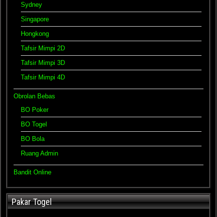
Sydney
Singapore
Hongkong
Tafsir Mimpi 2D
Tafsir Mimpi 3D
Tafsir Mimpi 4D
Obrolan Bebas
BO Poker
BO Togel
BO Bola
Ruang Admin
Bandit Online
Pakar Togel