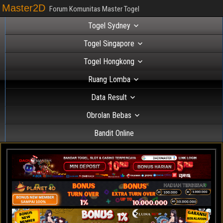
Master2D
Forum Komunitas Master Togel
Togel Sydney
Togel Singapore
Togel Hongkong
Ruang Lomba
Data Result
Obrolan Bebas
Bandit Online