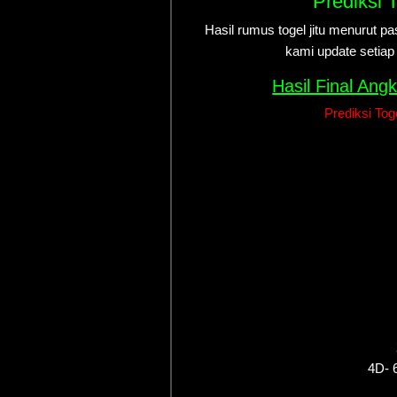
Prediksi 
Hasil rumus togel jitu menurut 
kami update setiap
Hasil Final Angk
Prediksi To
4D- 