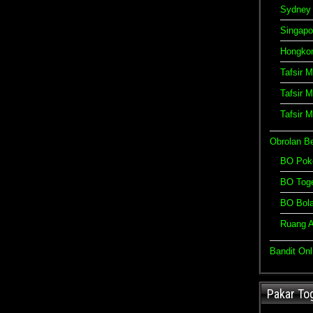
Sydney
Singapo
Hongko
Tafsir 
Tafsir 
Tafsir 
Obrolan B
BO Pok
BO Toge
BO Bol
Ruang 
Bandit Onl
Pakar To