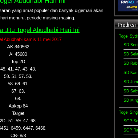
Togel Abudhabi Hari Ini
pasaran yang amat populer dan banyak digemari akan
 hari menurut periode masing-masing.
Prediksi 
a Jitu Togel Abudhabi Hari Ini
Togel Syd
gel Abudhabi kamis 11 mei 2017
SD Sen
AK 840562
AI 45680
SD Sel
Top 2D
SD Rab
49. 41. 47. 43. 48.
SD Kam
59. 51. 57. 53.
SD Jum
58. 69. 61.
67. 63.
SD Sab
68.
SD Min
Askop 64
Togel Sing
Target
2D- 51. 59. 47. 68.
SGP Se
6451. 6459. 6447. 6468.
SGP Ra
CB- 8/3