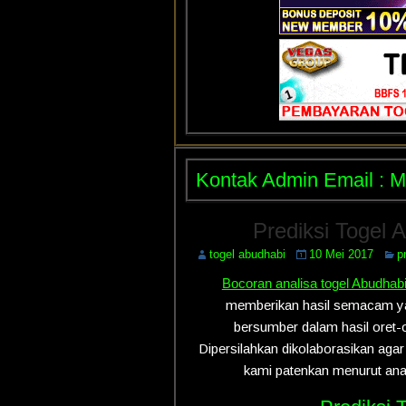
Kontak Admin Email : 
Prediksi Togel 
togel abudhabi
10 Mei 2017
p
Bocoran analisa togel Abudhabi
memberikan hasil semacam ya
bersumber dalam hasil oret-o
Dipersilahkan dikolaborasikan agar
kami patenkan menurut ana