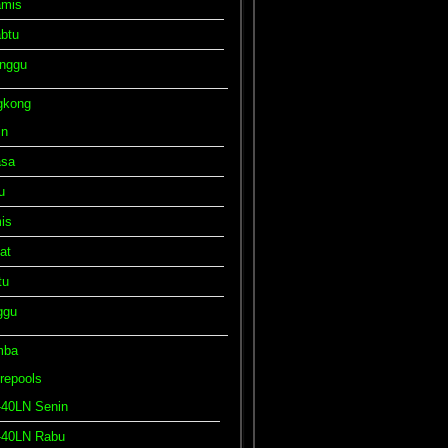
mis
btu
nggu
gkong
in
asa
u
is
at
tu
ggu
mba
repools
-40LN Senin
-40LN Rabu