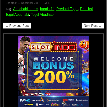
Updated: 13 Desember 2017 — 23:45
Tag:
Abudhabi kamis
,
kamis 14
,
Prediksi Togel
,
Prediksi
Togel Abudhabi
,
Togel Abudhabi
← Previous Post
Next Post →