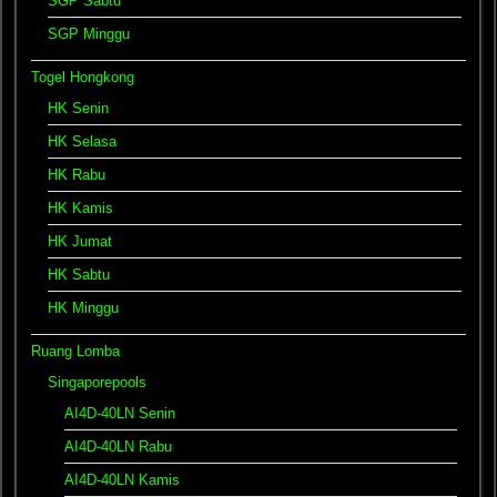
SGP Sabtu
SGP Minggu
Togel Hongkong
HK Senin
HK Selasa
HK Rabu
HK Kamis
HK Jumat
HK Sabtu
HK Minggu
Ruang Lomba
Singaporepools
AI4D-40LN Senin
AI4D-40LN Rabu
AI4D-40LN Kamis