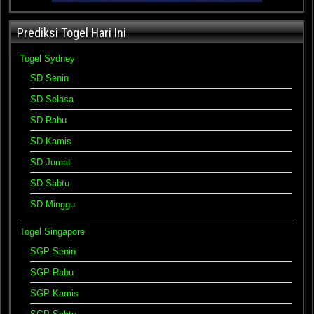
Prediksi Togel Hari Ini
Togel Sydney
SD Senin
SD Selasa
SD Rabu
SD Kamis
SD Jumat
SD Sabtu
SD Minggu
Togel Singapore
SGP Senin
SGP Rabu
SGP Kamis