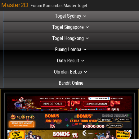
Master2D
Forum Komunitas Master Togel
Togel Sydney
Togel Singapore
Togel Hongkong
Ruang Lomba
Data Result
Obrolan Bebas
Bandit Online