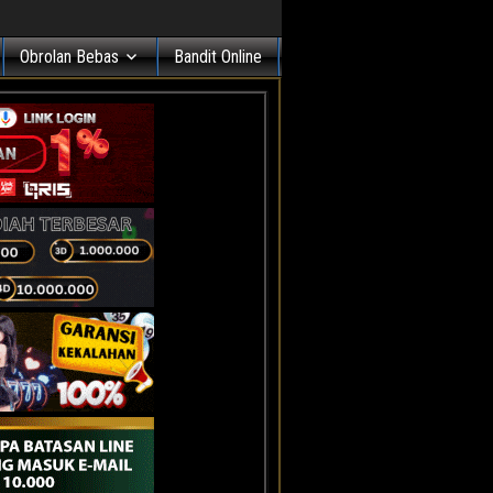
Obrolan Bebas
Bandit Online