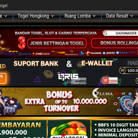
ogel
re
Togel Hongkong
Ruang Lomba
Data Result