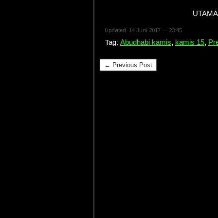
UTAMA
Updated: 14 Juni 2017 — 23:45
Tag:
Abudhabi kamis
,
kamis 15
,
Pre
← Previous Post