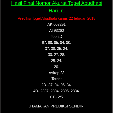
Hasil Final Nomor Akurat Togel Abudhabi
Hari Ini
Prediksi Togel Abudhabi kamis 22 februari 2018
AK 063291
AI 93260
Top 2D
97. 98. 95. 94. 90.
37. 38. 35. 34.
30. 27. 28.
25. 24.
20.
Askop 23
Target
2D- 37. 94. 95. 34.
4D- 2337. 2394. 2395. 2334.
CB- 2/5
UTAMAKAN PREDIKSI SENDIRI