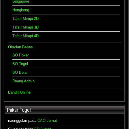
Singapore
Hongkong
Tafsir Mimpi 2D
Tafsir Mimpi 3D
Tafsir Mimpi 4D
Obrolan Bebas
BO Poker
BO Togel
BO Bola
Ruang Admin
Bandit Online
Pakar Togel
naenggolan
pada
CAO Jumat