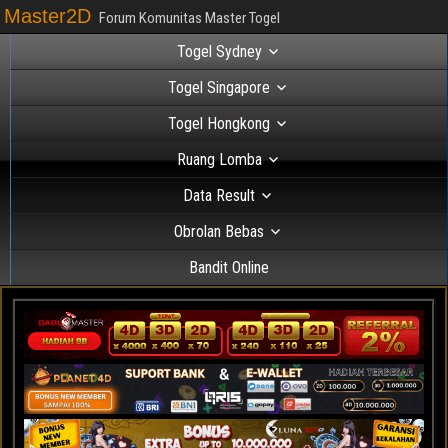
Master2D
Forum Komunitas Master Togel
Togel Sydney
Togel Singapore
Togel Hongkong
Ruang Lomba
Data Result
Obrolan Bebas
Bandit Online