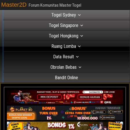
Master2D
Forum Komunitas Master Togel
Togel Sydney
Togel Singapore
Togel Hongkong
Ruang Lomba
Data Result
Obrolan Bebas
Bandit Online