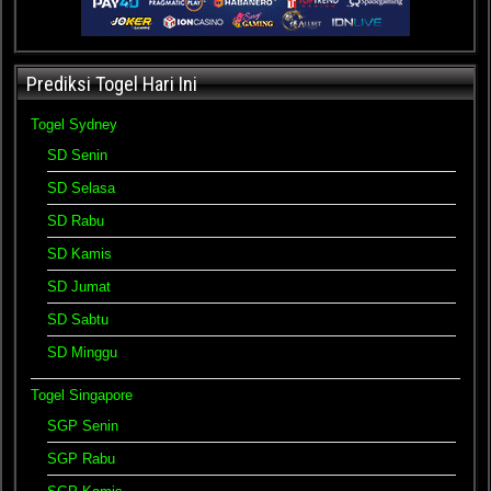
Prediksi Togel Hari Ini
Togel Sydney
SD Senin
SD Selasa
SD Rabu
SD Kamis
SD Jumat
SD Sabtu
SD Minggu
Togel Singapore
SGP Senin
SGP Rabu