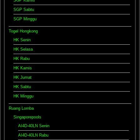
SGP Kamis
SGP Sabtu
SGP Minggu
Togel Hongkong
HK Senin
HK Selasa
HK Rabu
HK Kamis
HK Jumat
HK Sabtu
HK Minggu
Ruang Lomba
Singaporepools
AI4D-40LN Senin
AI4D-40LN Rabu