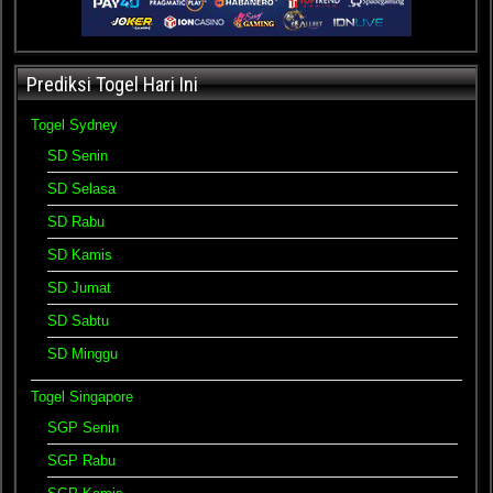
Prediksi Togel Hari Ini
Togel Sydney
SD Senin
SD Selasa
SD Rabu
SD Kamis
SD Jumat
SD Sabtu
SD Minggu
Togel Singapore
SGP Senin
SGP Rabu