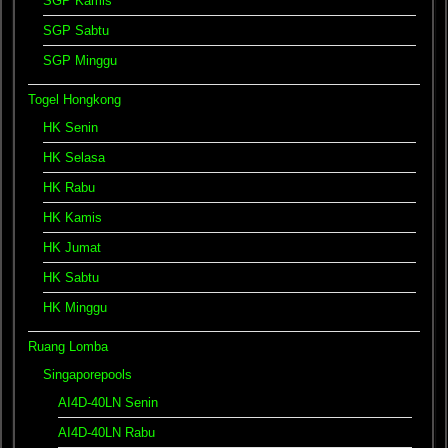
SGP Kamis
SGP Sabtu
SGP Minggu
Togel Hongkong
HK Senin
HK Selasa
HK Rabu
HK Kamis
HK Jumat
HK Sabtu
HK Minggu
Ruang Lomba
Singaporepools
AI4D-40LN Senin
AI4D-40LN Rabu