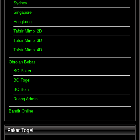
Sydney
Singapore
Hongkong
Tafsir Mimpi 2D
Tafsir Mimpi 3D
Tafsir Mimpi 4D
Obrolan Bebas
BO Poker
BO Togel
BO Bola
Ruang Admin
Bandit Online
Pakar Togel