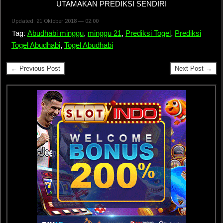
UTAMAKAN PREDIKSI SENDIRI
Updated: 21 Oktober 2018 — 02:00
Tag:
Abudhabi minggu
,
minggu 21
,
Prediksi Togel
,
Prediksi
Togel Abudhabi
,
Togel Abudhabi
← Previous Post
Next Post →