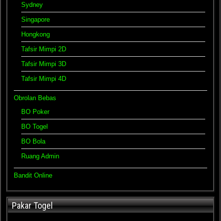
Sydney
Singapore
Hongkong
Tafsir Mimpi 2D
Tafsir Mimpi 3D
Tafsir Mimpi 4D
Obrolan Bebas
BO Poker
BO Togel
BO Bola
Ruang Admin
Bandit Online
Pakar Togel