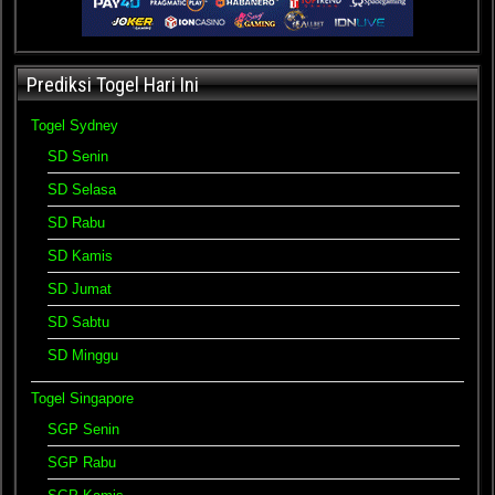
Prediksi Togel Hari Ini
Togel Sydney
SD Senin
SD Selasa
SD Rabu
SD Kamis
SD Jumat
SD Sabtu
SD Minggu
Togel Singapore
SGP Senin
SGP Rabu