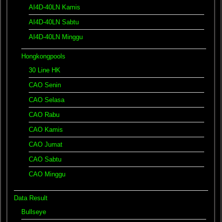
AI4D-40LN Kamis
AI4D-40LN Sabtu
AI4D-40LN Minggu
Hongkongpools
30 Line HK
CAO Senin
CAO Selasa
CAO Rabu
CAO Kamis
CAO Jumat
CAO Sabtu
CAO Minggu
Data Result
Bullseye