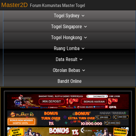
Master2D
Forum Komunitas Master Togel
Togel Sydney
Togel Singapore
Togel Hongkong
Ruang Lomba
Data Result
Obrolan Bebas
Bandit Online