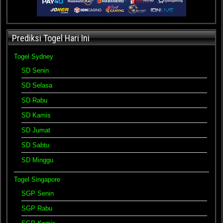
Prediksi Togel Hari Ini
Togel Sydney
SD Senin
SD Selasa
SD Rabu
SD Kamis
SD Jumat
SD Sabtu
SD Minggu
Togel Singapore
SGP Senin
SGP Rabu