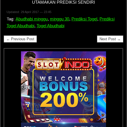
UTAMAKAN PREDIKSI SENDIRI
Updated: 29 April 2017 — 23:45
Tag:
Abudhabi minggu
,
minggu 30
,
Prediksi Togel
,
Prediksi
Togel Abudhabi
,
Togel Abudhabi
← Previous Post
Next Post →