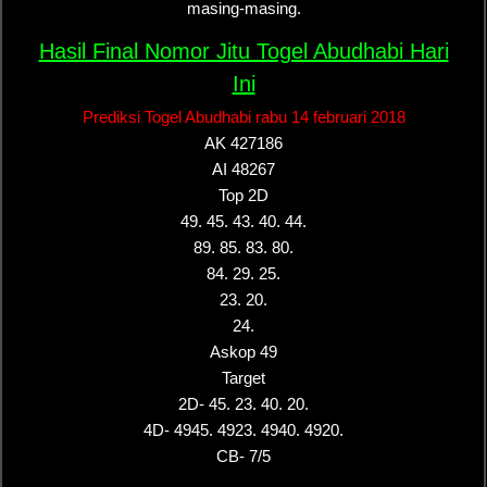
masing-masing.
Hasil Final Nomor Jitu Togel Abudhabi Hari
Ini
Prediksi Togel Abudhabi rabu 14 februari 2018
AK 427186
AI 48267
Top 2D
49. 45. 43. 40. 44.
89. 85. 83. 80.
84. 29. 25.
23. 20.
24.
Askop 49
Target
2D- 45. 23. 40. 20.
4D- 4945. 4923. 4940. 4920.
CB- 7/5