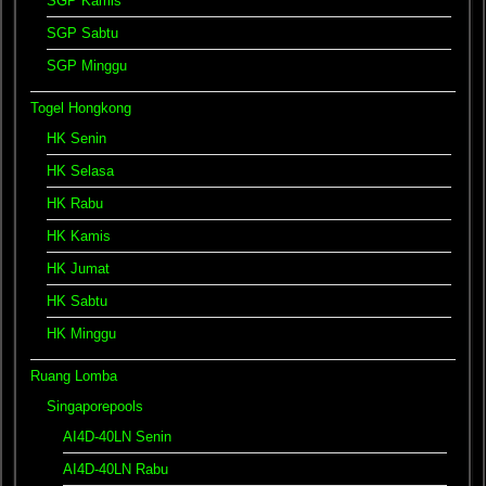
SGP Kamis
SGP Sabtu
SGP Minggu
Togel Hongkong
HK Senin
HK Selasa
HK Rabu
HK Kamis
HK Jumat
HK Sabtu
HK Minggu
Ruang Lomba
Singaporepools
AI4D-40LN Senin
AI4D-40LN Rabu