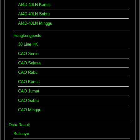
AI4D-40LN Kamis
AI4D-40LN Sabtu
AI4D-40LN Minggu
Hongkongpools
30 Line HK
CAO Senin
CAO Selasa
CAO Rabu
CAO Kamis
CAO Jumat
CAO Sabtu
CAO Minggu
Data Result
Bullseye