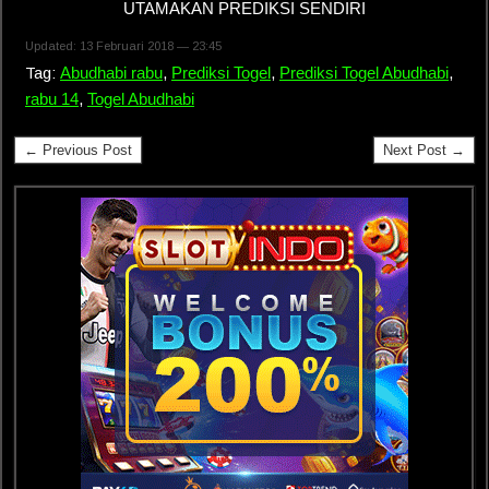
UTAMAKAN PREDIKSI SENDIRI
Updated: 13 Februari 2018 — 23:45
Tag:
Abudhabi rabu
,
Prediksi Togel
,
Prediksi Togel Abudhabi
,
rabu 14
,
Togel Abudhabi
← Previous Post
Next Post →