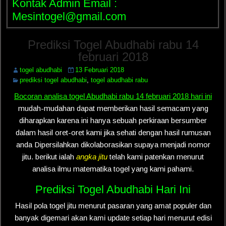
Kontak Admin Email :
Mesintogel@gmail.com
Prediksi Togel Abudhabi rabu 14
februari 2018
togel abudhabi
13 Februari 2018
prediksi togel abudhabi
,
togel abudhabi rabu
Bocoran analisa togel Abudhabi rabu 14 februari 2018 hari ini
mudah-mudahan dapat memberikan hasil semacam yang
diharapkan karena ini hanya sebuah perkiraan bersumber
dalam hasil oret-oret kami jika sehati dengan hasil rumusan
anda Dipersilahkan dikolaborasikan supaya menjadi nomor
jitu. berikut ialah
angka jitu
telah kami patenkan menurut
analisa ilmu matematika togel yang kami pahami.
Prediksi Togel Abudhabi Hari Ini
Hasil pola togel jitu menurut pasaran yang amat populer dan
banyak digemari akan kami update setiap hari menurut edisi