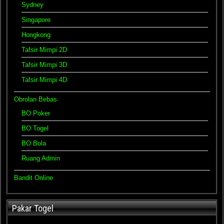
Sydney
Singapore
Hongkong
Tafsir Mimpi 2D
Tafsir Mimpi 3D
Tafsir Mimpi 4D
Obrolan Bebas
BO Poker
BO Togel
BO Bola
Ruang Admin
Bandit Online
Pakar Togel