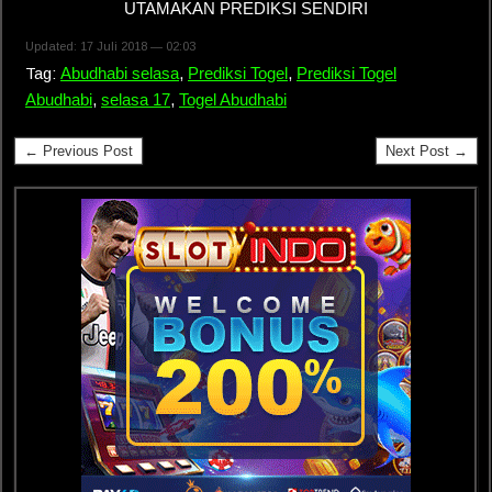
UTAMAKAN PREDIKSI SENDIRI
Updated: 17 Juli 2018 — 02:03
Tag:
Abudhabi selasa
,
Prediksi Togel
,
Prediksi Togel
Abudhabi
,
selasa 17
,
Togel Abudhabi
← Previous Post
Next Post →