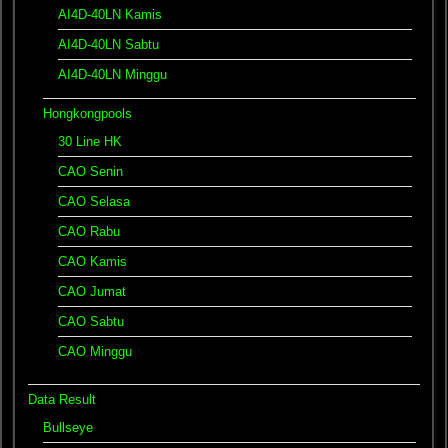
AI4D-40LN Kamis
AI4D-40LN Sabtu
AI4D-40LN Minggu
Hongkongpools
30 Line HK
CAO Senin
CAO Selasa
CAO Rabu
CAO Kamis
CAO Jumat
CAO Sabtu
CAO Minggu
Data Result
Bullseye