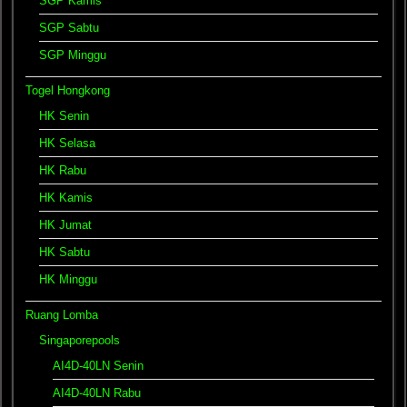
SGP Kamis
SGP Sabtu
SGP Minggu
Togel Hongkong
HK Senin
HK Selasa
HK Rabu
HK Kamis
HK Jumat
HK Sabtu
HK Minggu
Ruang Lomba
Singaporepools
AI4D-40LN Senin
AI4D-40LN Rabu