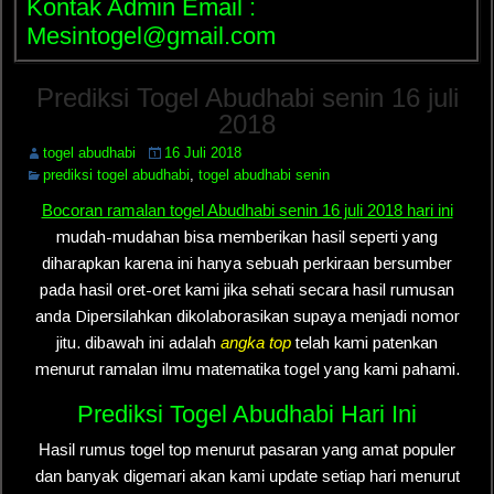
Kontak Admin Email :
Mesintogel@gmail.com
Prediksi Togel Abudhabi senin 16 juli
2018
togel abudhabi
16 Juli 2018
prediksi togel abudhabi
,
togel abudhabi senin
Bocoran ramalan togel Abudhabi senin 16 juli 2018 hari ini
mudah-mudahan bisa memberikan hasil seperti yang
diharapkan karena ini hanya sebuah perkiraan bersumber
pada hasil oret-oret kami jika sehati secara hasil rumusan
anda Dipersilahkan dikolaborasikan supaya menjadi nomor
jitu. dibawah ini adalah
angka top
telah kami patenkan
menurut ramalan ilmu matematika togel yang kami pahami.
Prediksi Togel Abudhabi Hari Ini
Hasil rumus togel top menurut pasaran yang amat populer
dan banyak digemari akan kami update setiap hari menurut