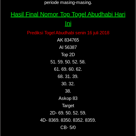
periode masing-masing.
Hasil Final Nomor Top Togel Abudhabi Hari
Ini
Prediksi Togel Abudhabi senin 16 juli 2018
AK 834765
AI 56387
Top 2D
51. 59. 50. 52. 58.
61. 69. 60. 62.
68. 31. 39.
30. 32.
38.
Askop 83
Target
2D- 69. 50. 52. 59.
4D- 8369. 8350. 8352. 8359.
CB- 5/0