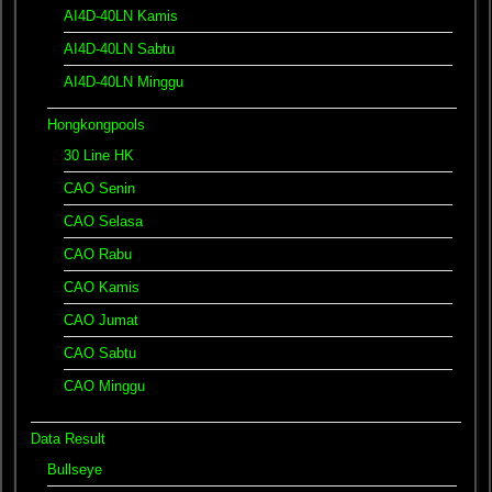
AI4D-40LN Kamis
AI4D-40LN Sabtu
AI4D-40LN Minggu
Hongkongpools
30 Line HK
CAO Senin
CAO Selasa
CAO Rabu
CAO Kamis
CAO Jumat
CAO Sabtu
CAO Minggu
Data Result
Bullseye