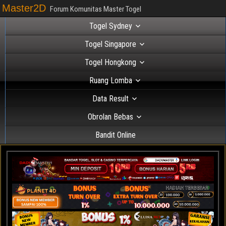
Master2D
Forum Komunitas Master Togel
Togel Sydney
Togel Singapore
Togel Hongkong
Ruang Lomba
Data Result
Obrolan Bebas
Bandit Online