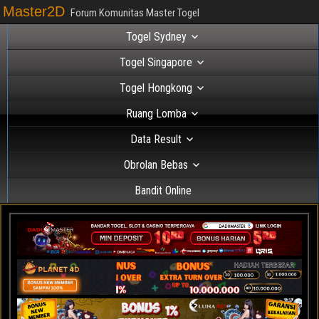
Master2D
Forum Komunitas Master Togel
Togel Sydney
Togel Singapore
Togel Hongkong
Ruang Lomba
Data Result
Obrolan Bebas
Bandit Online