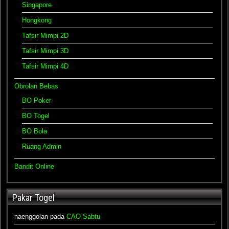
Singapore
Hongkong
Tafsir Mimpi 2D
Tafsir Mimpi 3D
Tafsir Mimpi 4D
Obrolan Bebas
BO Poker
BO Togel
BO Bola
Ruang Admin
Bandit Online
Pakar Togel
naenggolan
pada
CAO Sabtu