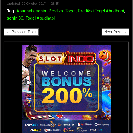
Updated: 29 Oktober 2017 — 23:45
Tag:
Abudhabi senin
,
Prediksi Togel
,
Prediksi Togel Abudhabi
,
senin 30
,
Togel Abudhabi
← Previous Post
Next Post →