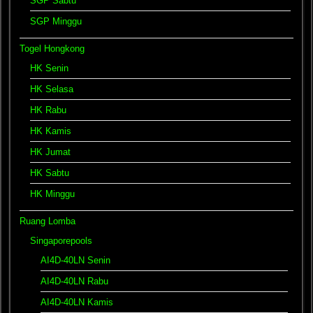
SGP Sabtu
SGP Minggu
Togel Hongkong
HK Senin
HK Selasa
HK Rabu
HK Kamis
HK Jumat
HK Sabtu
HK Minggu
Ruang Lomba
Singaporepools
AI4D-40LN Senin
AI4D-40LN Rabu
AI4D-40LN Kamis