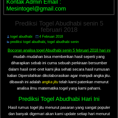
Kontak Admin Email :
Mesintogel@gmail.com
Prediksi Togel Abudhabi senin 5
februari 2018
togel abudhabi
4 Februari 2018
prediksi togel abudhabi
,
togel abudhabi senin
Bocoran analisa togel Abudhabi senin 5 februari 2018 hari ini
mudah-mudahan bisa memberikan hasil seperti yang
diharapkan sebab ini cuma sebuah perkiraan bersumber
dalam hasil oret-oret kami jika sehati secara hasil rumusan
kalian Dipersilahkan dikolaborasikan agar menjadi angka jitu.
dibawah ini adalah
angka jitu
telah kami patenkan menurut
analisa ilmu matematika togel yang kami pahami.
Prediksi Togel Abudhabi Hari Ini
Hasil rumus togel jitu menurut pasaran yang sangat populer
dan banyak digemari akan kami update setiap hari menurut